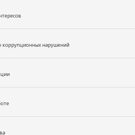
нтересов
ю коррупционных нарушений
пции
боте
ва