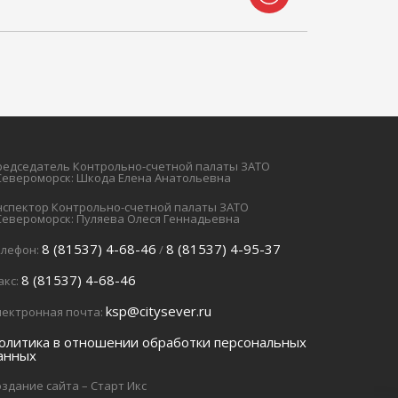
редседатель Контрольно-счетной палаты ЗАТО
.Североморск: Шкода Елена Анатольевна
нспектор Контрольно-счетной палаты ЗАТО
.Североморск: Пуляева Олеся Геннадьевна
8 (81537) 4-68-46
8 (81537) 4-95-37
елефон:
/
8 (81537) 4-68-46
акс:
ksp@citysever.ru
лектронная почта:
олитика в отношении обработки персональных
анных
здание сайта – Старт Икс